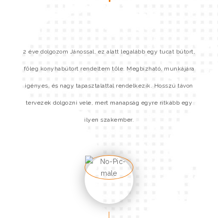
2 éve dolgozom Jánossal, ez alatt legalább egy tucat bútort,
Eg
,
főleg konyhabútort rendeltem tőle. Megbízható, munkájára
fo
!
igényes, és nagy tapasztalattal rendelkezik. Hosszú távon
tervezek dolgozni vele, mert manapság egyre ritkább egy
ilyen szakember.