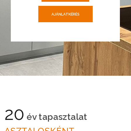
AJÁNLATKÉRÉS
20
év tapasztalat
ASZTALOSKÉNT